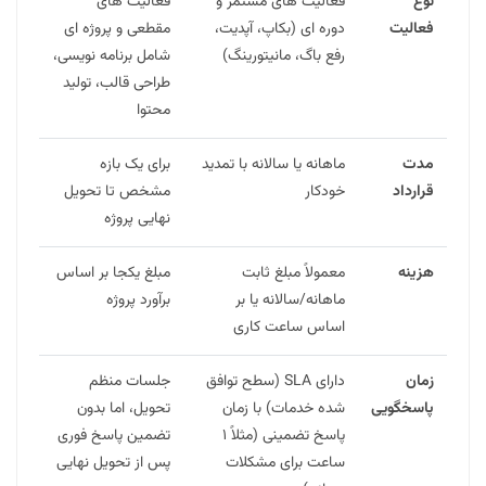
نوع
فعالیت های مستمر و
فعالیت های
فعالیت
دوره ای (بکاپ، آپدیت،
مقطعی و پروژه ای
رفع باگ، مانیتورینگ)
شامل برنامه نویسی،
طراحی قالب، تولید
محتوا
مدت
ماهانه یا سالانه با تمدید
برای یک بازه
قرارداد
خودکار
مشخص تا تحویل
نهایی پروژه
هزینه
معمولاً مبلغ ثابت
مبلغ یکجا بر اساس
ماهانه/سالانه یا بر
برآورد پروژه
اساس ساعت کاری
زمان
دارای SLA (سطح توافق
جلسات منظم
پاسخگویی
شده خدمات) با زمان
تحویل، اما بدون
پاسخ تضمینی (مثلاً ۱
تضمین پاسخ فوری
ساعت برای مشکلات
پس از تحویل نهایی