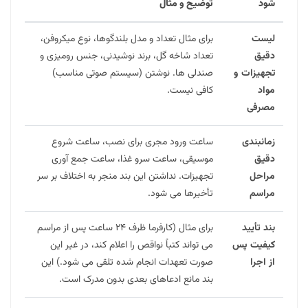
شود
توضیح و مثال
لیست
برای مثال تعداد و مدل بلندگوها، نوع میکروفن،
دقیق
تعداد شاخه گل، برند نوشیدنی، جنس رومیزی و
تجهیزات و
صندلی ها. نوشتن (سیستم صوتی مناسب)
مواد
کافی نیست.
مصرفی
زمانبندی
ساعت ورود مجری برای نصب، ساعت شروع
دقیق
موسیقی، ساعت سرو غذا، ساعت جمع آوری
مراحل
تجهیزات. نداشتن این بند منجر به اختلاف بر سر
مراسم
تأخیرها می شود.
بند تأیید
برای مثال (کارفرما ظرف ۲۴ ساعت پس از مراسم
کیفیت پس
می تواند کتباً نواقص را اعلام کند، در غیر این
از اجرا
صورت تعهدات انجام شده تلقی می شود.) این
بند مانع ادعاهای بعدی بدون مدرک است.